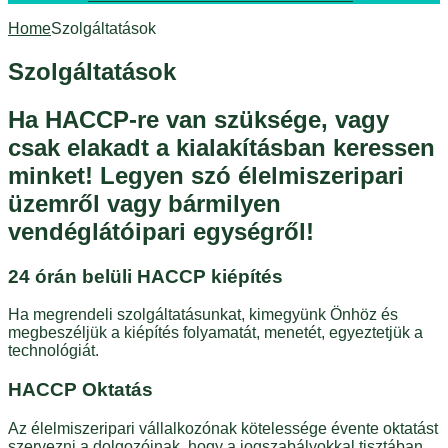
Home
Szolgáltatások
Szolgáltatások
Ha HACCP-re van szüksége, vagy
csak elakadt a kialakításban keressen
minket! Legyen szó élelmiszeripari
üzemről vagy bármilyen
vendéglátóipari egységről!
24 órán belüli HACCP kiépítés
Ha megrendeli szolgáltatásunkat, kimegyünk Önhöz és
megbeszéljük a kiépítés folyamatát, menetét, egyeztetjük a
technológiát.
HACCP Oktatás
Az élelmiszeripari vállalkozónak kötelessége évente oktatást
szervezni a dolgozóinak, hogy a jogszabályokkal tisztában