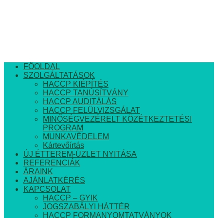
FŐOLDAL
SZOLGÁLTATÁSOK
HACCP KIÉPÍTÉS
HACCP TANÚSÍTVÁNY
HACCP AUDITÁLÁS
HACCP FELÜLVIZSGÁLAT
MINŐSÉGVEZÉRELT KÖZÉTKEZTETÉSI
PROGRAM
MUNKAVÉDELEM
Kártevőírtás
ÚJ ÉTTEREM-ÜZLET NYITÁSA
REFERENCIÁK
ÁRAINK
AJÁNLATKÉRÉS
KAPCSOLAT
HACCP – GYIK
JOGSZABÁLYI HÁTTÉR
HACCP FORMANYOMTATVÁNYOK