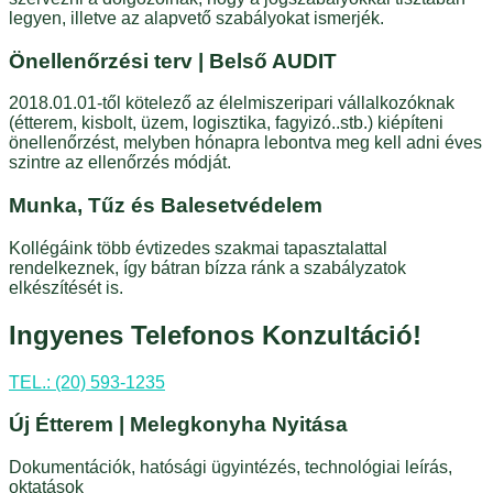
legyen, illetve az alapvető szabályokat ismerjék.
Önellenőrzési terv | Belső AUDIT
2018.01.01-től kötelező az élelmiszeripari vállalkozóknak
(étterem, kisbolt, üzem, logisztika, fagyizó..stb.) kiépíteni
önellenőrzést, melyben hónapra lebontva meg kell adni éves
szintre az ellenőrzés módját.
Munka, Tűz és Balesetvédelem
Kollégáink több évtizedes szakmai tapasztalattal
rendelkeznek, így bátran bízza ránk a szabályzatok
elkészítését is.
Ingyenes Telefonos Konzultáció!
TEL.: (20) 593-1235
Új Étterem | Melegkonyha Nyitása
Dokumentációk, hatósági ügyintézés, technológiai leírás,
oktatások